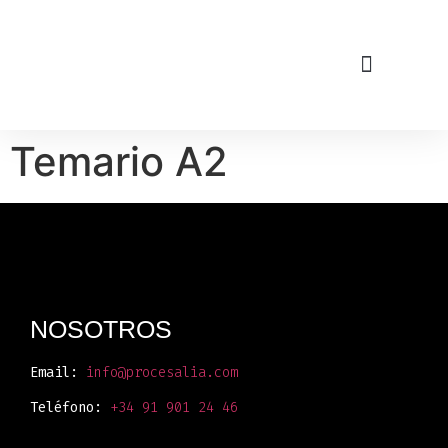
CURSOS TELEPRESE
Temario A2
NOSOTROS
Email:
info@procesalia.com
‎Teléfono:
+34
91 901 24 46